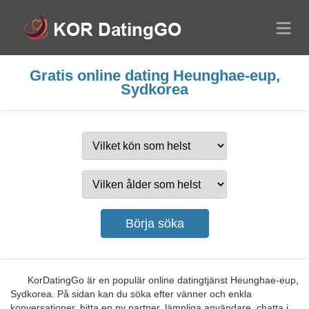
Gratis online dating Heunghae-eup,
Sydkorea
KorDatingGo är en populär online datingtjänst Heunghae-eup,
Sydkorea. På sidan kan du söka efter vänner och enkla
konversationer, hitta en ny partner, lämpliga användare, chatta i