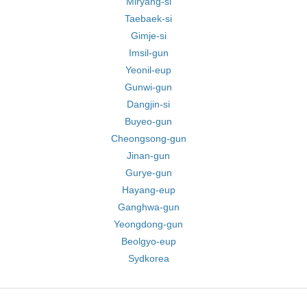
Miryang-si
Taebaek-si
Gimje-si
Imsil-gun
Yeonil-eup
Gunwi-gun
Dangjin-si
Buyeo-gun
Cheongsong-gun
Jinan-gun
Gurye-gun
Hayang-eup
Ganghwa-gun
Yeongdong-gun
Beolgyo-eup
Sydkorea