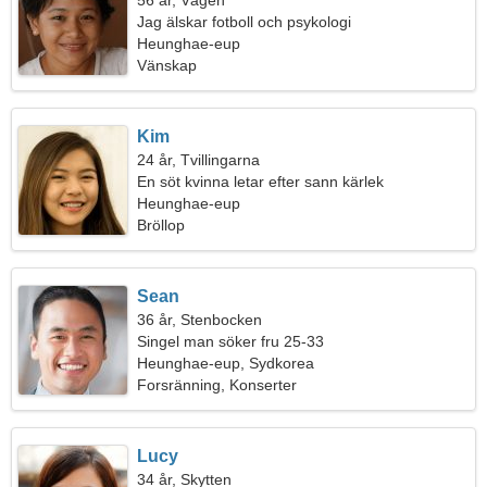
56 år, Vågen
Jag älskar fotboll och psykologi
Heunghae-eup
Vänskap
Kim
24 år, Tvillingarna
En söt kvinna letar efter sann kärlek
Heunghae-eup
Bröllop
Sean
36 år, Stenbocken
Singel man söker fru 25-33
Heunghae-eup, Sydkorea
Forsränning, Konserter
Lucy
34 år, Skytten