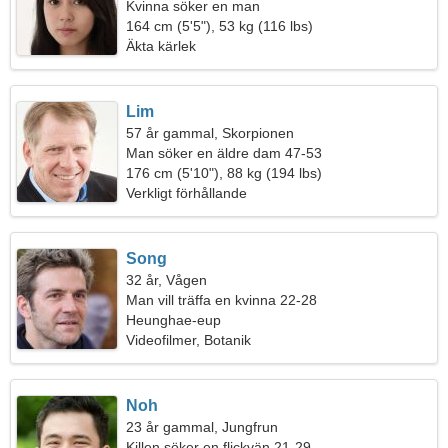
Kvinna söker en man
164 cm (5'5"), 53 kg (116 lbs)
Äkta kärlek
Lim
57 år gammal, Skorpionen
Man söker en äldre dam 47-53
176 cm (5'10"), 88 kg (194 lbs)
Verkligt förhållande
Song
32 år, Vågen
Man vill träffa en kvinna 22-28
Heunghae-eup
Videofilmer, Botanik
Noh
23 år gammal, Jungfrun
Killen söker en flickvän 21-29