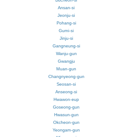
Bucheon-si
Ansan-si
Jeonju-si
Pohang-si
Gumi-si
Jinju-si
Gangneung-si
Wanju-gun
Gwangju
Muan-gun
Changnyeong-gun
Seosan-si
Anseong-si
Hwawon-eup
Goseong-gun
Hwasun-gun
Okcheon-gun
Yeongam-gun