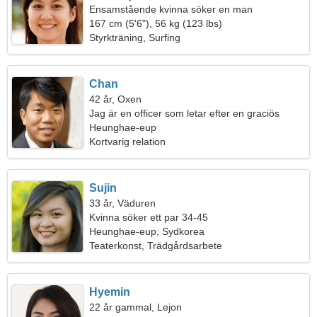
Ensamstående kvinna söker en man
167 cm (5'6"), 56 kg (123 lbs)
Styrkträning, Surfing
Chan
42 år, Oxen
Jag är en officer som letar efter en graciös
kvinna
Heunghae-eup
Kortvarig relation
Sujin
33 år, Väduren
Kvinna söker ett par 34-45
Heunghae-eup, Sydkorea
Teaterkonst, Trädgårdsarbete
Hyemin
22 år gammal, Lejon