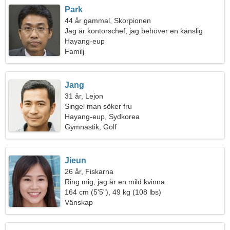
Park
44 år gammal, Skorpionen
Jag är kontorschef, jag behöver en känslig
kvinna
Hayang-eup
Familj
Jang
31 år, Lejon
Singel man söker fru
Hayang-eup, Sydkorea
Gymnastik, Golf
Jieun
26 år, Fiskarna
Ring mig, jag är en mild kvinna
164 cm (5'5"), 49 kg (108 lbs)
Vänskap