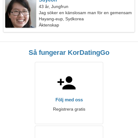
43 år, Jungfrun
Jag söker en känslosam man för en gemensam
resa
Hayang-eup, Sydkorea
Äktenskap
Så fungerar KorDatingGo
Följ med oss
Registrera gratis