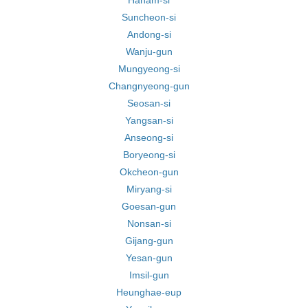
Hanam-si
Suncheon-si
Andong-si
Wanju-gun
Mungyeong-si
Changnyeong-gun
Seosan-si
Yangsan-si
Anseong-si
Boryeong-si
Okcheon-gun
Miryang-si
Goesan-gun
Nonsan-si
Gijang-gun
Yesan-gun
Imsil-gun
Heunghae-eup