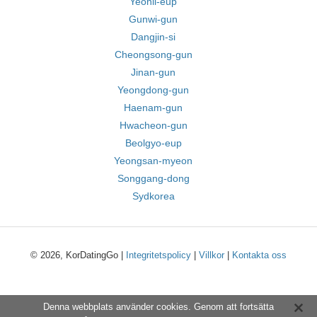
Yeonil-eup
Gunwi-gun
Dangjin-si
Cheongsong-gun
Jinan-gun
Yeongdong-gun
Haenam-gun
Hwacheon-gun
Beolgyo-eup
Yeongsan-myeon
Songgang-dong
Sydkorea
© 2026, KorDatingGo |
Integritetspolicy
|
Villkor
|
Kontakta oss
Denna webbplats använder cookies. Genom att fortsätta