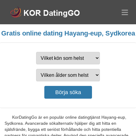
Gratis online dating Hayang-eup, Sydkorea
KorDatingGo är en populär online datingtjänst Hayang-eup,
Sydkorea. Avancerade sökalternativ hjälper dig att hitta en
själsfrände, bygga ett seriöst förhållande och hitta potentiella
partners för romantiska dejter. Använd den speciella avancerade