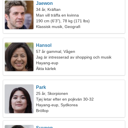
Jaewon
34 år, Kräftan
Man vill träffa en kvinna
190 cm (6'3"), 78 kg (171 lbs)
Klassisk musik, Geografi
Hansol
57 år gammal, Vågen
Jag är intresserad av shopping och musik
Hayang-eup
Äkta kärlek
Park
25 år, Skorpionen
Tjej letar efter en pojkvän 30-32
Hayang-eup, Sydkorea
Bröllop
Suyeon