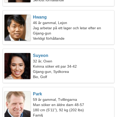
Seriöst förhållande
Hwang
46 år gammal, Lejon
Jag arbetar på ett lager och letar efter en
elegant kvinna
Gijang-gun
Verkligt förhållande
Suyeon
32 år, Oxen
Kvinna söker ett par 34-42
Gijang-gun, Sydkorea
Bio, Golf
Park
59 år gammal, Tvillingarna
Man söker en äldre dam 48-57
180 cm (5'11"), 92 kg (202 lbs)
Familj