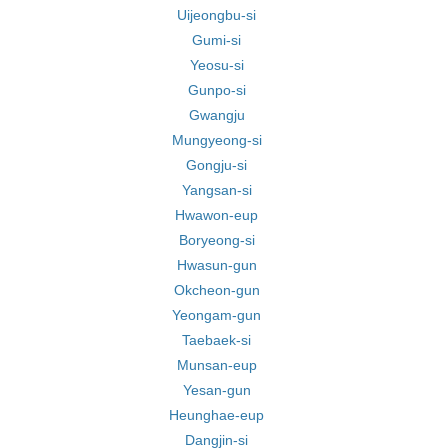
Uijeongbu-si
Gumi-si
Yeosu-si
Gunpo-si
Gwangju
Mungyeong-si
Gongju-si
Yangsan-si
Hwawon-eup
Boryeong-si
Hwasun-gun
Okcheon-gun
Yeongam-gun
Taebaek-si
Munsan-eup
Yesan-gun
Heunghae-eup
Dangjin-si