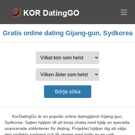
Gratis online dating Gijang-gun, Sydkorea
KorDatingGo är en populär online datingtjänst Gijang-gun,
Sydkorea. Sajten hjälper till att börja chatta med hjälp av speciella
avancerade sökkriterier för dejting. Projektet hjälper dig att välja
den perfekta partnern och få vänner med hjälp av en unik