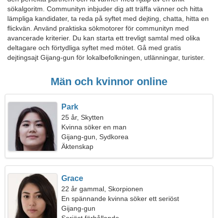
sökalgoritm. Communityn inbjuder dig att träffa vänner och hitta
lämpliga kandidater, ta reda på syftet med dejting, chatta, hitta en
flickvän. Använd praktiska sökmotorer för communityn med
avancerade kriterier. Du kan starta ett trevligt samtal med olika
deltagare och förtydliga syftet med mötet. Gå med gratis
dejtingsajt Gijang-gun för lokalbefolkningen, utlänningar, turister.
Män och kvinnor online
Park
25 år, Skytten
Kvinna söker en man
Gijang-gun, Sydkorea
Äktenskap
Grace
22 år gammal, Skorpionen
En spännande kvinna söker ett seriöst
förhållande
Gijang-gun