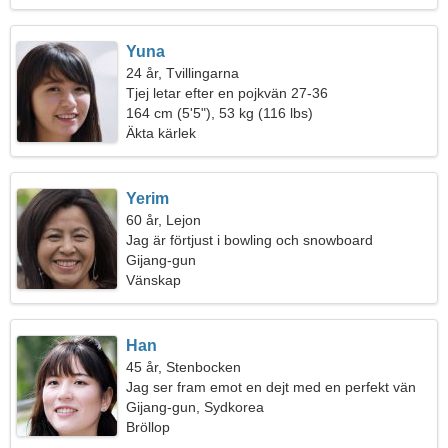
Yuna
24 år, Tvillingarna
Tjej letar efter en pojkvän 27-36
164 cm (5'5"), 53 kg (116 lbs)
Äkta kärlek
Yerim
60 år, Lejon
Jag är förtjust i bowling och snowboard
Gijang-gun
Vänskap
Han
45 år, Stenbocken
Jag ser fram emot en dejt med en perfekt vän
Gijang-gun, Sydkorea
Bröllop