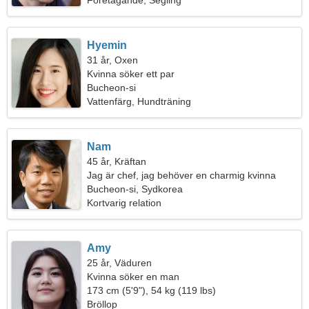
Företagande, Segling
Hyemin
31 år, Oxen
Kvinna söker ett par
Bucheon-si
Vattenfärg, Hundträning
Nam
45 år, Kräftan
Jag är chef, jag behöver en charmig kvinna
Bucheon-si, Sydkorea
Kortvarig relation
Amy
25 år, Väduren
Kvinna söker en man
173 cm (5'9"), 54 kg (119 lbs)
Bröllop