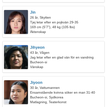
Jin
26 år, Skytten
Tjej letar efter en pojkvän 29-35
169 cm (5'7"), 48 kg (105 lbs)
Äktenskap
Jihyeon
43 år, Vågen
Jag letar efter en glad vän för en vandring
Bucheon-si
Vänskap
Jiyoon
30 år, Vattumannen
Ensamstående kvinna söker en man 31-40
Bucheon-si, Sydkorea
Matlagning, Teaterkonst