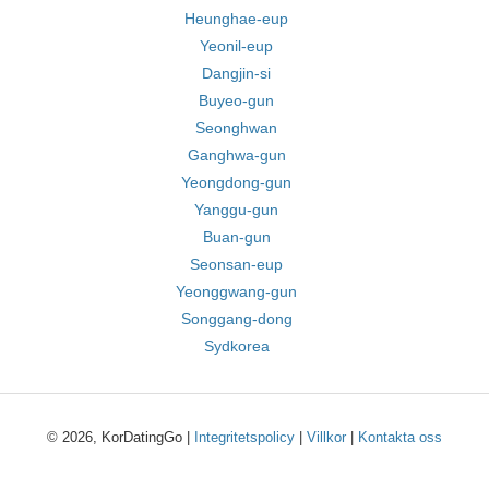
Heunghae-eup
Yeonil-eup
Dangjin-si
Buyeo-gun
Seonghwan
Ganghwa-gun
Yeongdong-gun
Yanggu-gun
Buan-gun
Seonsan-eup
Yeonggwang-gun
Songgang-dong
Sydkorea
© 2026, KorDatingGo |
Integritetspolicy
|
Villkor
|
Kontakta oss