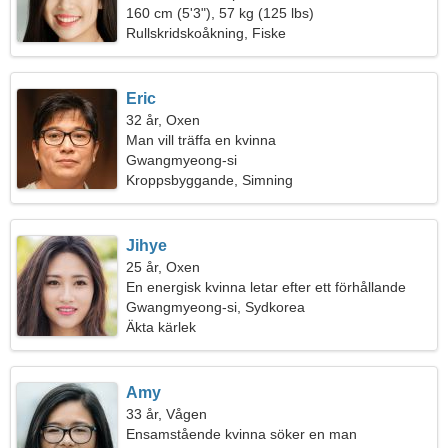
160 cm (5'3"), 57 kg (125 lbs)
Rullskridskoåkning, Fiske
Eric
32 år, Oxen
Man vill träffa en kvinna
Gwangmyeong-si
Kroppsbyggande, Simning
Jihye
25 år, Oxen
En energisk kvinna letar efter ett förhållande
Gwangmyeong-si, Sydkorea
Äkta kärlek
Amy
33 år, Vågen
Ensamstående kvinna söker en man