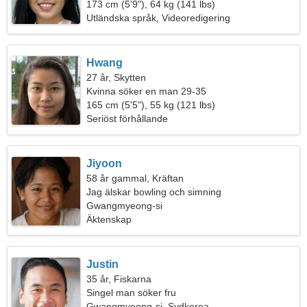
173 cm (5'9"), 64 kg (141 lbs)
Utländska språk, Videoredigering
Hwang
27 år, Skytten
Kvinna söker en man 29-35
165 cm (5'5"), 55 kg (121 lbs)
Seriöst förhållande
Jiyoon
58 år gammal, Kräftan
Jag älskar bowling och simning
Gwangmyeong-si
Äktenskap
Justin
35 år, Fiskarna
Singel man söker fru
Gwangmyeong-si, Sydkorea