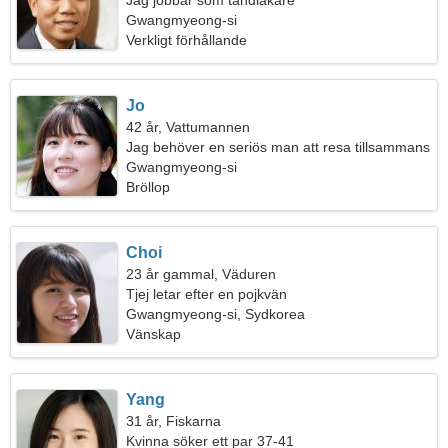
Jag jobbar som tandläkare
Gwangmyeong-si
Verkligt förhållande
Jo
42 år, Vattumannen
Jag behöver en seriös man att resa tillsammans
Gwangmyeong-si
Bröllop
Choi
23 år gammal, Väduren
Tjej letar efter en pojkvän
Gwangmyeong-si, Sydkorea
Vänskap
Yang
31 år, Fiskarna
Kvinna söker ett par 37-41