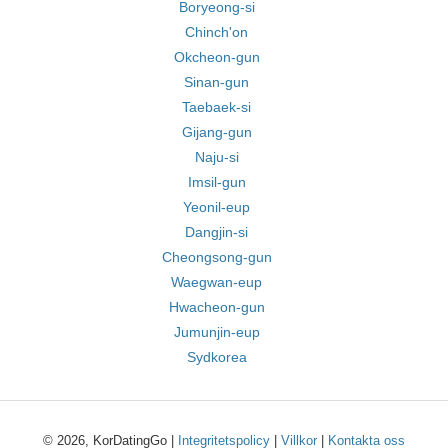
Boryeong-si
Chinch'on
Okcheon-gun
Sinan-gun
Taebaek-si
Gijang-gun
Naju-si
Imsil-gun
Yeonil-eup
Dangjin-si
Cheongsong-gun
Waegwan-eup
Hwacheon-gun
Jumunjin-eup
Sydkorea
© 2026, KorDatingGo |
Integritetspolicy
|
Villkor
|
Kontakta oss